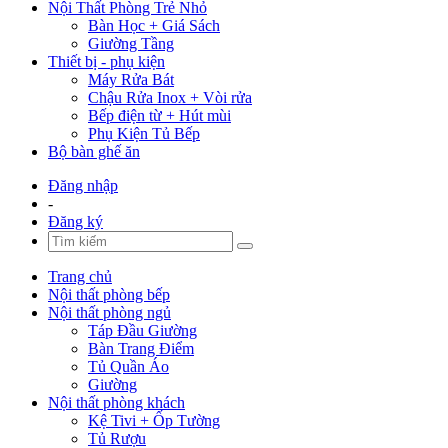
Nội Thất Phòng Trẻ Nhỏ
Bàn Học + Giá Sách
Giường Tầng
Thiết bị - phụ kiện
Máy Rửa Bát
Chậu Rửa Inox + Vòi rửa
Bếp điện từ + Hút mùi
Phụ Kiện Tủ Bếp
Bộ bàn ghế ăn
Đăng nhập
-
Đăng ký
Trang chủ
Nội thất phòng bếp
Nội thất phòng ngủ
Táp Đầu Giường
Bàn Trang Điểm
Tủ Quần Áo
Giường
Nội thất phòng khách
Kệ Tivi + Ốp Tường
Tủ Rượu