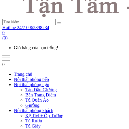
Hotline 24/7
0962898234
0
(0)
Giỏ hàng của bạn trống!
0
Trang chủ
Nội thất phòng bếp
Nội thất phòng ngủ
Táp Đầu Giường
Bàn Trang Điểm
Tủ Quần Áo
Giường
Nội thất phòng khách
Kệ Tivi + Ốp Tường
Tủ Rượu
Tủ Giày