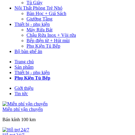
Tủ Giày
Nội Thất Phòng Trẻ Nhỏ
Bàn Học + Giá Sách
Giường Tầng
Thiết bị - phụ kiện
Máy Rửa Bát
Chậu Rửa Inox + Vòi rửa
Bếp điện từ + Hút mùi
Phụ Kiện Tủ Bếp
Bộ bàn ghế ăn
Trang chủ
Sản phẩm
Thiết bị - phụ kiện
Phụ Kiện Tủ Bếp
Giới thiệu
Tin tức
Miễn phí vận chuyển
Bán kính 100 km