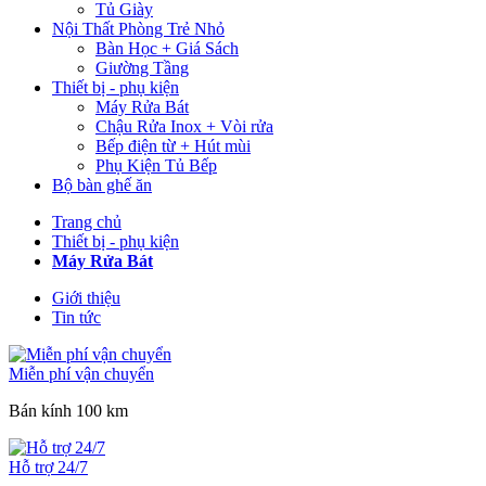
Tủ Giày
Nội Thất Phòng Trẻ Nhỏ
Bàn Học + Giá Sách
Giường Tầng
Thiết bị - phụ kiện
Máy Rửa Bát
Chậu Rửa Inox + Vòi rửa
Bếp điện từ + Hút mùi
Phụ Kiện Tủ Bếp
Bộ bàn ghế ăn
Trang chủ
Thiết bị - phụ kiện
Máy Rửa Bát
Giới thiệu
Tin tức
Miễn phí vận chuyển
Bán kính 100 km
Hỗ trợ 24/7