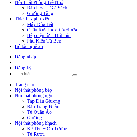
Nội Thất Phòng Trẻ Nhỏ
Bàn Học + Giá Sách
Giường Tầng
Thiết bị - phụ kiện
Máy Rửa Bát
Chậu Rửa Inox + Vòi rửa
Bếp điện từ + Hút mùi
Phụ Kiện Tủ Bếp
Bộ bàn ghế ăn
Đăng nhập
-
Đăng ký
Trang chủ
Nội thất phòng bếp
Nội thất phòng ngủ
Táp Đầu Giường
Bàn Trang Điểm
Tủ Quần Áo
Giường
Nội thất phòng khách
Kệ Tivi + Ốp Tường
Tủ Rượu