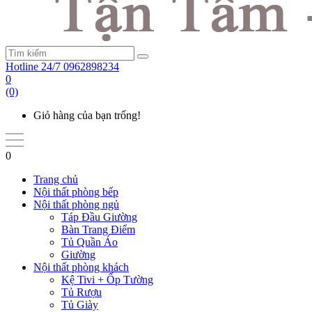
Hotline 24/7
0962898234
0
(0)
Giỏ hàng của bạn trống!
0
Trang chủ
Nội thất phòng bếp
Nội thất phòng ngủ
Táp Đầu Giường
Bàn Trang Điểm
Tủ Quần Áo
Giường
Nội thất phòng khách
Kệ Tivi + Ốp Tường
Tủ Rượu
Tủ Giày