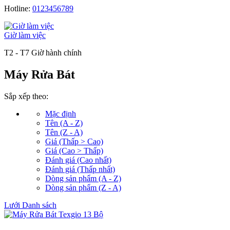
Hotline:
0123456789
Giờ làm việc
T2 - T7 Giờ hành chính
Máy Rửa Bát
Sắp xếp theo:
Mặc định
Tên (A - Z)
Tên (Z - A)
Giá (Thấp > Cao)
Giá (Cao > Thấp)
Đánh giá (Cao nhất)
Đánh giá (Thấp nhất)
Dòng sản phẩm (A - Z)
Dòng sản phẩm (Z - A)
Lưới
Danh sách