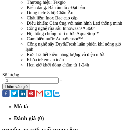
Thương hiệu: Texgio
Kiểu dáng: Bán âm tủ / Đặt bàn
Dung tích: 8 bộ Châu Âu
Chất liệu: Inox Bạc cao cấp
Điều khiển: Cảm ứng với màn hình Led thông minh
Công nghệ rửa sâu Innowash™ 360°
Hệ thống chống rò rỉ nước AquaStop™
Cảm biến nước AquaSensor™
Công nghệ sấy Dry&Fresh luân phiên khí nóng gió
lạnh
Rửa 1/2 tiết kiệm năng lượng và điện nước
Khóa trẻ em an toàn
Hẹn giờ khởi động chậm từ 1-24h
Số lượng
-
+
Thêm vào giỏ
Mô tả
Đánh giá (0)