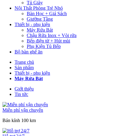
Tủ Giày
Nội Thất Phòng Trẻ Nhỏ
Bàn Học + Giá Sách
Giường Tầng
Thiết bị - phụ kiện
Máy Rửa Bát
Chậu Rửa Inox + Vòi rửa
Bếp điện từ + Hút mùi
Phụ Kiện Tủ Bếp
Bộ bàn ghế ăn
Trang chủ
Sản phẩm
Thiết bị - phụ kiện
Máy Rửa Bát
Giới thiệu
Tin tức
Miễn phí vận chuyển
Bán kính 100 km