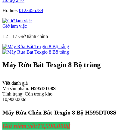
Hỗ trợ 24/7
Hotline:
0123456789
Giờ làm việc
T2 - T7 Giờ hành chính
Máy Rửa Bát Texgio 8 Bộ trắng
Viết đánh giá
Mã sản phẩm:
H595DT08S
Tình trạng:
Còn trong kho
10,900,000đ
Máy Rửa Chén Bát Texgio 8 Bộ H595DT08S
Giá niêm yết:13,590,000
₫