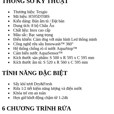
THÔNG SỐ KỸ THUẬT
Thương hiệu: Texgio
Mã hiệu: H595DT08S
Kiểu dáng: Bán âm tủ / Đặt bàn
Dung tích: 8 bộ Châu Âu
Chất liệu: Inox cao cấp
Màu sắc: Bạc sang trọng
Điều khiển: Cảm ứng với màn hình Led thông minh
Công nghệ rửa sâu Innowash™ 360°
Hệ thống chống rò rỉ nước AquaStop™
Cảm biến nước AquaSensor™
Kích thước sản phẩm: S 500 x R 595 x C 595 mm
Kích thước âm tủ: S 520 x R 560 x C 595 mm
TÍNH NĂNG ĐẶC BIỆT
Sấy khí tươi Dry&Fresh
Rửa 1/2 tiết kiệm năng lượng và điện nước
Khóa trẻ em an toàn
Hẹn giờ khởi động chậm từ 1-24h
6 CHƯƠNG TRÌNH RỬA