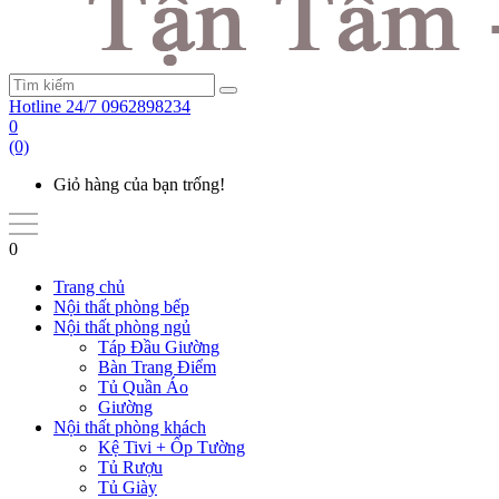
Hotline 24/7
0962898234
0
(0)
Giỏ hàng của bạn trống!
0
Trang chủ
Nội thất phòng bếp
Nội thất phòng ngủ
Táp Đầu Giường
Bàn Trang Điểm
Tủ Quần Áo
Giường
Nội thất phòng khách
Kệ Tivi + Ốp Tường
Tủ Rượu
Tủ Giày