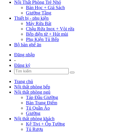
Nội Thất Phòng Trẻ Nhỏ
Bàn Học + Giá Sách
Giường Tầng
Thiết bị - phụ kiện
Máy Rửa Bát
Chậu Rửa Inox + Vòi rửa
Bếp điện từ + Hút mùi
Phụ Kiện Tủ Bếp
Bộ bàn ghế ăn
Đăng nhập
-
Đăng ký
Trang chủ
Nội thất phòng bếp
Nội thất phòng ngủ
Táp Đầu Giường
Bàn Trang Điểm
Tủ Quần Áo
Giường
Nội thất phòng khách
Kệ Tivi + Ốp Tường
Tủ Rượu