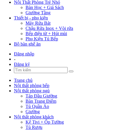
Nội Thất Phòng Trẻ Nhỏ
Bàn Học + Giá Sách
Giường Tầng
Thiết bị - phụ kiện
Máy Rửa Bát
Chậu Rửa Inox + Vòi rửa
Bếp điện từ + Hút mùi
Phụ Kiện Tủ Bếp
Bộ bàn ghế ăn
Đăng nhập
-
Đăng ký
Trang chủ
Nội thất phòng bếp
Nội thất phòng ngủ
Táp Đầu Giường
Bàn Trang Điểm
Tủ Quần Áo
Giường
Nội thất phòng khách
Kệ Tivi + Ốp Tường
Tủ Rượu