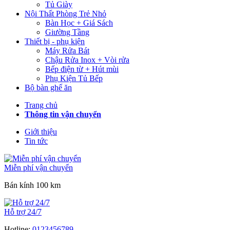
Tủ Giày
Nội Thất Phòng Trẻ Nhỏ
Bàn Học + Giá Sách
Giường Tầng
Thiết bị - phụ kiện
Máy Rửa Bát
Chậu Rửa Inox + Vòi rửa
Bếp điện từ + Hút mùi
Phụ Kiện Tủ Bếp
Bộ bàn ghế ăn
Trang chủ
Thông tin vận chuyển
Giới thiệu
Tin tức
Miễn phí vận chuyển
Bán kính 100 km
Hỗ trợ 24/7
Hotline:
0123456789