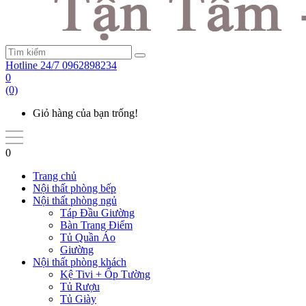
Hotline 24/7
0962898234
0
(0)
Giỏ hàng của bạn trống!
0
Trang chủ
Nội thất phòng bếp
Nội thất phòng ngủ
Táp Đầu Giường
Bàn Trang Điểm
Tủ Quần Áo
Giường
Nội thất phòng khách
Kệ Tivi + Ốp Tường
Tủ Rượu
Tủ Giày