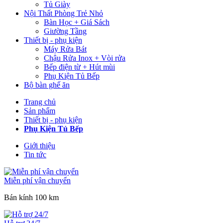
Tủ Giày
Nội Thất Phòng Trẻ Nhỏ
Bàn Học + Giá Sách
Giường Tầng
Thiết bị - phụ kiện
Máy Rửa Bát
Chậu Rửa Inox + Vòi rửa
Bếp điện từ + Hút mùi
Phụ Kiện Tủ Bếp
Bộ bàn ghế ăn
Trang chủ
Sản phẩm
Thiết bị - phụ kiện
Phụ Kiện Tủ Bếp
Giới thiệu
Tin tức
Miễn phí vận chuyển
Bán kính 100 km