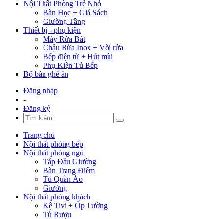
Nội Thất Phòng Trẻ Nhỏ
Bàn Học + Giá Sách
Giường Tầng
Thiết bị - phụ kiện
Máy Rửa Bát
Chậu Rửa Inox + Vòi rửa
Bếp điện từ + Hút mùi
Phụ Kiện Tủ Bếp
Bộ bàn ghế ăn
Đăng nhập
-
Đăng ký
Trang chủ
Nội thất phòng bếp
Nội thất phòng ngủ
Táp Đầu Giường
Bàn Trang Điểm
Tủ Quần Áo
Giường
Nội thất phòng khách
Kệ Tivi + Ốp Tường
Tủ Rượu