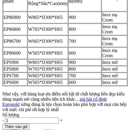
phẩm
tủ(mm)
Rộng*Sâu*Cao(mm)
Inox mạ
EP86900
W865*D300*H65
900
Crom
Inox mạ
EP86800
W765*D300*H65
800
Crom
Inox mạ
EP86700
W665*D300*H65
700
Crom
Inox mạ
EP86600
W565*D300*H65
600
Crom
EPS900
W865*D300*H65
900
Inox mờ
EPS800
W765*D300*H65
800
Inox mờ
EPS700
W665*D300*H65
700
Inox mờ
EPS600
W565*D300*H65
600
Inox mờ
Như vậy, với hàng loạt ưu điểm nổi bật từ chất lượng bền đẹp kiểu
dáng mạnh mẽ cùng nhiều tiện ích khác…
giá bát cố định
Eurogold
xứng đáng là lựa chọn hoàn hảo phù hợp với mọi căn bếp
với mức chi phí rất hợp lý nhất
Số lượng
-
+
Thêm vào giỏ