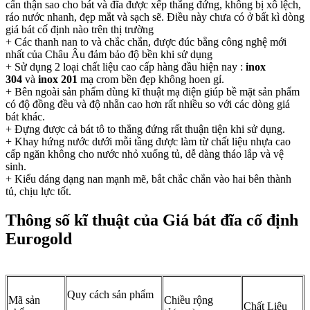
cẩn thận sao cho bát và đĩa được xếp thẳng đứng, không bị xô lệch,
ráo nước nhanh, đẹp mắt và sạch sẽ. Điều này chưa có ở bất kì dòng
giá bát cố định nào trên thị trường
+ Các thanh nan to và chắc chắn, được đúc bằng công nghệ mới
nhất của Châu Âu đảm bảo độ bền khi sử dụng
+ Sử dụng 2 loại chất liệu cao cấp hàng đầu hiện nay :
inox
304
và
inox 201
mạ crom bền đẹp không hoen gỉ.
+ Bên ngoài sản phẩm dùng kĩ thuật mạ điện giúp bề mặt sản phẩm
có độ đồng đều và độ nhẵn cao hơn rất nhiều so với các dòng giá
bát khác.
+ Đựng được cả bát tô to thẳng đứng rất thuận tiện khi sử dụng.
+ Khay hứng nước dưới mỗi tầng được làm từ chất liệu nhựa cao
cấp ngăn không cho nước nhỏ xuống tủ, dễ dàng tháo lắp và vệ
sinh.
+ Kiểu dáng dạng nan mạnh mẽ, bắt chắc chắn vào hai bên thành
tủ, chịu lực tốt.
Thông số kĩ thuật của Giá bát đĩa cố định
Eurogold
Quy cách sản phẩm
Mã sản
Chiều rộng
Chất Liệu