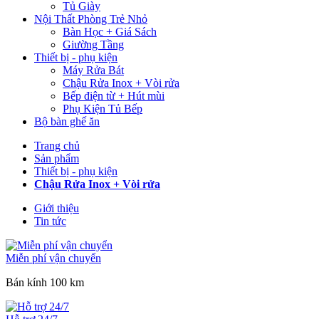
Tủ Giày
Nội Thất Phòng Trẻ Nhỏ
Bàn Học + Giá Sách
Giường Tầng
Thiết bị - phụ kiện
Máy Rửa Bát
Chậu Rửa Inox + Vòi rửa
Bếp điện từ + Hút mùi
Phụ Kiện Tủ Bếp
Bộ bàn ghế ăn
Trang chủ
Sản phẩm
Thiết bị - phụ kiện
Chậu Rửa Inox + Vòi rửa
Giới thiệu
Tin tức
Miễn phí vận chuyển
Bán kính 100 km