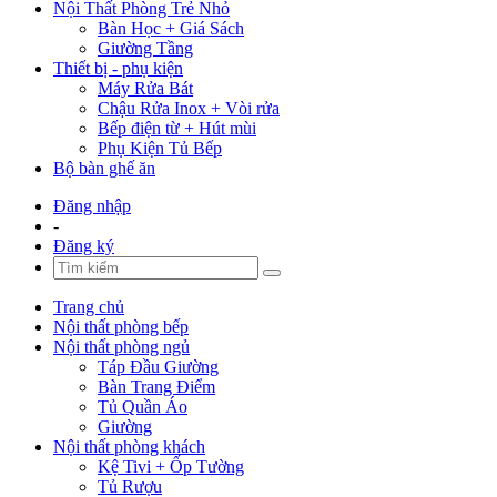
Nội Thất Phòng Trẻ Nhỏ
Bàn Học + Giá Sách
Giường Tầng
Thiết bị - phụ kiện
Máy Rửa Bát
Chậu Rửa Inox + Vòi rửa
Bếp điện từ + Hút mùi
Phụ Kiện Tủ Bếp
Bộ bàn ghế ăn
Đăng nhập
-
Đăng ký
Trang chủ
Nội thất phòng bếp
Nội thất phòng ngủ
Táp Đầu Giường
Bàn Trang Điểm
Tủ Quần Áo
Giường
Nội thất phòng khách
Kệ Tivi + Ốp Tường
Tủ Rượu