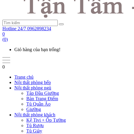
Hotline 24/7
0962898234
0
(0)
Giỏ hàng của bạn trống!
0
Trang chủ
Nội thất phòng bếp
Nội thất phòng ngủ
Táp Đầu Giường
Bàn Trang Điểm
Tủ Quần Áo
Giường
Nội thất phòng khách
Kệ Tivi + Ốp Tường
Tủ Rượu
Tủ Giày