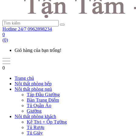
Hotline 24/7
0962898234
0
(0)
Giỏ hàng của bạn trống!
0
Trang chủ
Nội thất phòng bếp
Nội thất phòng ngủ
Táp Đầu Giường
Bàn Trang Điểm
Tủ Quần Áo
Giường
Nội thất phòng khách
Kệ Tivi + Ốp Tường
Tủ Rượu
Tủ Giày