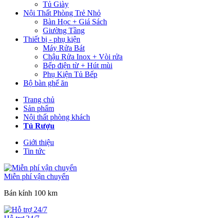
Tủ Giày
Nội Thất Phòng Trẻ Nhỏ
Bàn Học + Giá Sách
Giường Tầng
Thiết bị - phụ kiện
Máy Rửa Bát
Chậu Rửa Inox + Vòi rửa
Bếp điện từ + Hút mùi
Phụ Kiện Tủ Bếp
Bộ bàn ghế ăn
Trang chủ
Sản phẩm
Nội thất phòng khách
Tủ Rượu
Giới thiệu
Tin tức
Miễn phí vận chuyển
Bán kính 100 km