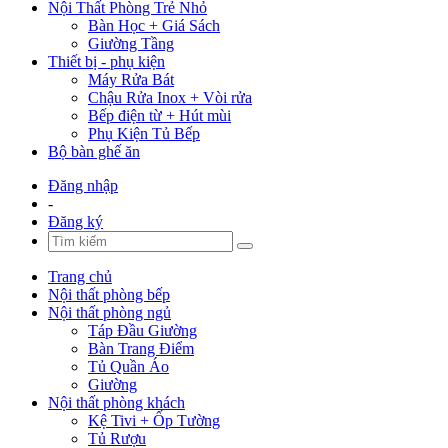
Nội Thất Phòng Trẻ Nhỏ
Bàn Học + Giá Sách
Giường Tầng
Thiết bị - phụ kiện
Máy Rửa Bát
Chậu Rửa Inox + Vòi rửa
Bếp điện từ + Hút mùi
Phụ Kiện Tủ Bếp
Bộ bàn ghế ăn
Đăng nhập
-
Đăng ký
Trang chủ
Nội thất phòng bếp
Nội thất phòng ngủ
Táp Đầu Giường
Bàn Trang Điểm
Tủ Quần Áo
Giường
Nội thất phòng khách
Kệ Tivi + Ốp Tường
Tủ Rượu