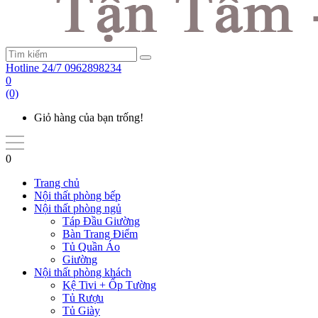
Hotline 24/7
0962898234
0
(0)
Giỏ hàng của bạn trống!
0
Trang chủ
Nội thất phòng bếp
Nội thất phòng ngủ
Táp Đầu Giường
Bàn Trang Điểm
Tủ Quần Áo
Giường
Nội thất phòng khách
Kệ Tivi + Ốp Tường
Tủ Rượu
Tủ Giày