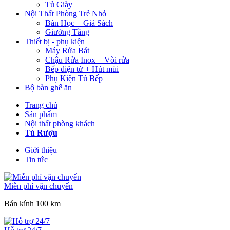
Tủ Giày
Nội Thất Phòng Trẻ Nhỏ
Bàn Học + Giá Sách
Giường Tầng
Thiết bị - phụ kiện
Máy Rửa Bát
Chậu Rửa Inox + Vòi rửa
Bếp điện từ + Hút mùi
Phụ Kiện Tủ Bếp
Bộ bàn ghế ăn
Trang chủ
Sản phẩm
Nội thất phòng khách
Tủ Rượu
Giới thiệu
Tin tức
Miễn phí vận chuyển
Bán kính 100 km