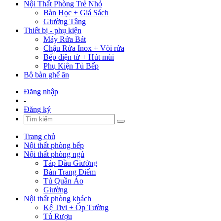
Nội Thất Phòng Trẻ Nhỏ
Bàn Học + Giá Sách
Giường Tầng
Thiết bị - phụ kiện
Máy Rửa Bát
Chậu Rửa Inox + Vòi rửa
Bếp điện từ + Hút mùi
Phụ Kiện Tủ Bếp
Bộ bàn ghế ăn
Đăng nhập
-
Đăng ký
Trang chủ
Nội thất phòng bếp
Nội thất phòng ngủ
Táp Đầu Giường
Bàn Trang Điểm
Tủ Quần Áo
Giường
Nội thất phòng khách
Kệ Tivi + Ốp Tường
Tủ Rượu