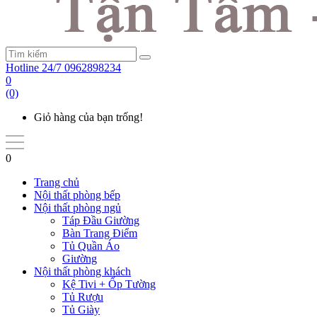
Hotline 24/7
0962898234
0
(0)
Giỏ hàng của bạn trống!
0
Trang chủ
Nội thất phòng bếp
Nội thất phòng ngủ
Táp Đầu Giường
Bàn Trang Điểm
Tủ Quần Áo
Giường
Nội thất phòng khách
Kệ Tivi + Ốp Tường
Tủ Rượu
Tủ Giày