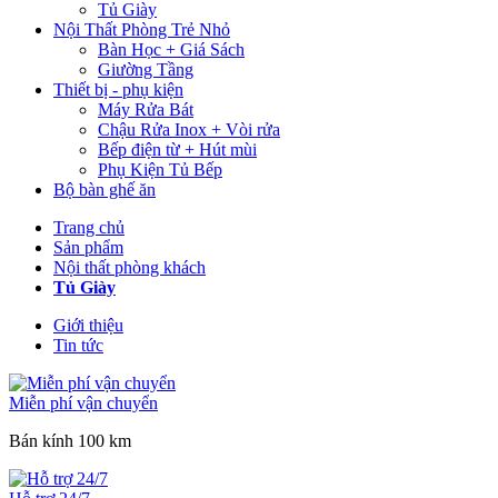
Tủ Giày
Nội Thất Phòng Trẻ Nhỏ
Bàn Học + Giá Sách
Giường Tầng
Thiết bị - phụ kiện
Máy Rửa Bát
Chậu Rửa Inox + Vòi rửa
Bếp điện từ + Hút mùi
Phụ Kiện Tủ Bếp
Bộ bàn ghế ăn
Trang chủ
Sản phẩm
Nội thất phòng khách
Tủ Giày
Giới thiệu
Tin tức
Miễn phí vận chuyển
Bán kính 100 km