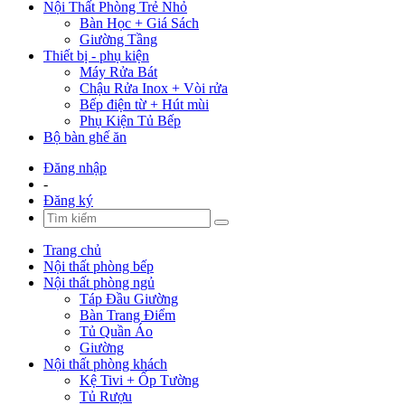
Nội Thất Phòng Trẻ Nhỏ
Bàn Học + Giá Sách
Giường Tầng
Thiết bị - phụ kiện
Máy Rửa Bát
Chậu Rửa Inox + Vòi rửa
Bếp điện từ + Hút mùi
Phụ Kiện Tủ Bếp
Bộ bàn ghế ăn
Đăng nhập
-
Đăng ký
Trang chủ
Nội thất phòng bếp
Nội thất phòng ngủ
Táp Đầu Giường
Bàn Trang Điểm
Tủ Quần Áo
Giường
Nội thất phòng khách
Kệ Tivi + Ốp Tường
Tủ Rượu