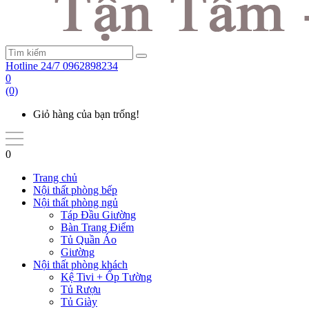
Hotline 24/7
0962898234
0
(0)
Giỏ hàng của bạn trống!
0
Trang chủ
Nội thất phòng bếp
Nội thất phòng ngủ
Táp Đầu Giường
Bàn Trang Điểm
Tủ Quần Áo
Giường
Nội thất phòng khách
Kệ Tivi + Ốp Tường
Tủ Rượu
Tủ Giày