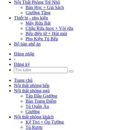
Nội Thất Phòng Trẻ Nhỏ
Bàn Học + Giá Sách
Giường Tầng
Thiết bị - phụ kiện
Máy Rửa Bát
Chậu Rửa Inox + Vòi rửa
Bếp điện từ + Hút mùi
Phụ Kiện Tủ Bếp
Bộ bàn ghế ăn
Đăng nhập
-
Đăng ký
Trang chủ
Nội thất phòng bếp
Nội thất phòng ngủ
Táp Đầu Giường
Bàn Trang Điểm
Tủ Quần Áo
Giường
Nội thất phòng khách
Kệ Tivi + Ốp Tường
Tủ Rượu