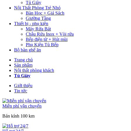
Tủ Giày
Nội Thất Phòng Trẻ Nhỏ
Bàn Học + Giá Sách
Giường Tầng
Thiết bị - phụ kiện
Máy Rửa Bát
Chậu Rửa Inox + Vòi rửa
Bếp điện từ + Hút mùi
Phụ Kiện Tủ Bếp
Bộ bàn ghế ăn
Trang chủ
Sản phẩm
Nội thất phòng khách
Tủ Giày
Giới thiệu
Tin tức
Miễn phí vận chuyển
Bán kính 100 km