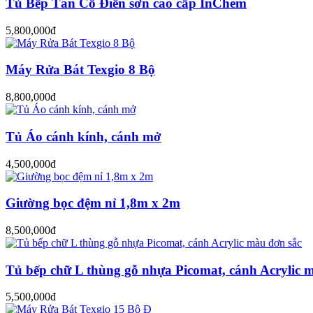
Tủ Bếp Tân Cổ Điển sơn cao cấp InChem
5,800,000đ
Máy Rửa Bát Texgio 8 Bộ
8,800,000đ
Tủ Áo cánh kính, cánh mở
4,500,000đ
Giường bọc đệm nỉ 1,8m x 2m
8,500,000đ
Tủ bếp chữ L thùng gỗ nhựa Picomat, cánh Acrylic 
5,500,000đ