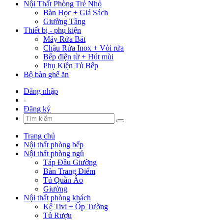
Nội Thất Phòng Trẻ Nhỏ
Bàn Học + Giá Sách
Giường Tầng
Thiết bị - phụ kiện
Máy Rửa Bát
Chậu Rửa Inox + Vòi rửa
Bếp điện từ + Hút mùi
Phụ Kiện Tủ Bếp
Bộ bàn ghế ăn
Đăng nhập
-
Đăng ký
Trang chủ
Nội thất phòng bếp
Nội thất phòng ngủ
Táp Đầu Giường
Bàn Trang Điểm
Tủ Quần Áo
Giường
Nội thất phòng khách
Kệ Tivi + Ốp Tường
Tủ Rượu