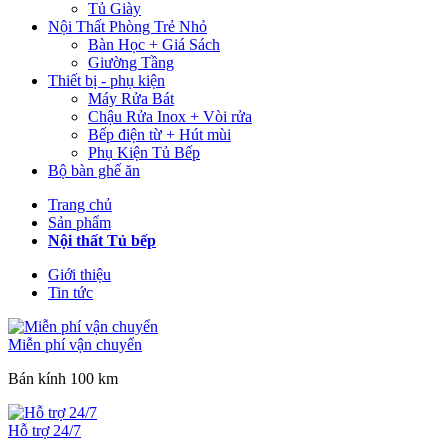
Tủ Giày
Nội Thất Phòng Trẻ Nhỏ
Bàn Học + Giá Sách
Giường Tầng
Thiết bị - phụ kiện
Máy Rửa Bát
Chậu Rửa Inox + Vòi rửa
Bếp điện từ + Hút mùi
Phụ Kiện Tủ Bếp
Bộ bàn ghế ăn
Trang chủ
Sản phẩm
Nội thất Tủ bếp
Giới thiệu
Tin tức
Miễn phí vận chuyển
Bán kính 100 km
Hỗ trợ 24/7