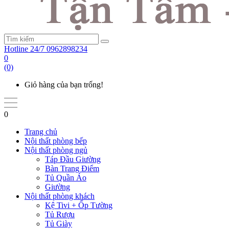
Hotline 24/7
0962898234
0
(0)
Giỏ hàng của bạn trống!
0
Trang chủ
Nội thất phòng bếp
Nội thất phòng ngủ
Táp Đầu Giường
Bàn Trang Điểm
Tủ Quần Áo
Giường
Nội thất phòng khách
Kệ Tivi + Ốp Tường
Tủ Rượu
Tủ Giày