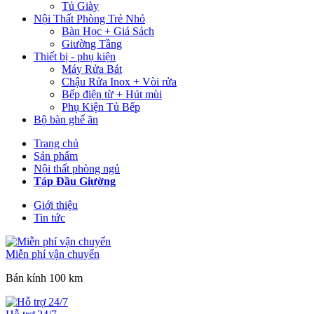
Tủ Giày
Nội Thất Phòng Trẻ Nhỏ
Bàn Học + Giá Sách
Giường Tầng
Thiết bị - phụ kiện
Máy Rửa Bát
Chậu Rửa Inox + Vòi rửa
Bếp điện từ + Hút mùi
Phụ Kiện Tủ Bếp
Bộ bàn ghế ăn
Trang chủ
Sản phẩm
Nội thất phòng ngủ
Táp Đầu Giường
Giới thiệu
Tin tức
Miễn phí vận chuyển
Bán kính 100 km