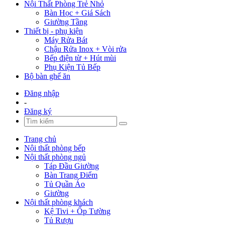
Nội Thất Phòng Trẻ Nhỏ
Bàn Học + Giá Sách
Giường Tầng
Thiết bị - phụ kiện
Máy Rửa Bát
Chậu Rửa Inox + Vòi rửa
Bếp điện từ + Hút mùi
Phụ Kiện Tủ Bếp
Bộ bàn ghế ăn
Đăng nhập
-
Đăng ký
Trang chủ
Nội thất phòng bếp
Nội thất phòng ngủ
Táp Đầu Giường
Bàn Trang Điểm
Tủ Quần Áo
Giường
Nội thất phòng khách
Kệ Tivi + Ốp Tường
Tủ Rượu