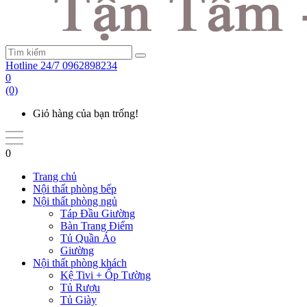
Hotline 24/7
0962898234
0
(0)
Giỏ hàng của bạn trống!
0
Trang chủ
Nội thất phòng bếp
Nội thất phòng ngủ
Táp Đầu Giường
Bàn Trang Điểm
Tủ Quần Áo
Giường
Nội thất phòng khách
Kệ Tivi + Ốp Tường
Tủ Rượu
Tủ Giày