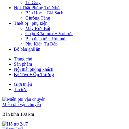
Tủ Giày
Nội Thất Phòng Trẻ Nhỏ
Bàn Học + Giá Sách
Giường Tầng
Thiết bị - phụ kiện
Máy Rửa Bát
Chậu Rửa Inox + Vòi rửa
Bếp điện từ + Hút mùi
Phụ Kiện Tủ Bếp
Bộ bàn ghế ăn
Trang chủ
Sản phẩm
Nội thất phòng khách
Kệ Tivi + Ốp Tường
Giới thiệu
Tin tức
Miễn phí vận chuyển
Bán kính 100 km