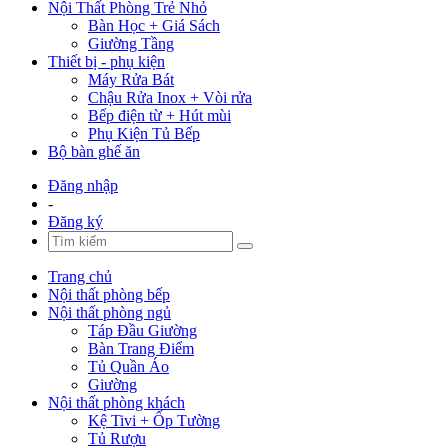
Nội Thất Phòng Trẻ Nhỏ
Bàn Học + Giá Sách
Giường Tầng
Thiết bị - phụ kiện
Máy Rửa Bát
Chậu Rửa Inox + Vòi rửa
Bếp điện từ + Hút mùi
Phụ Kiện Tủ Bếp
Bộ bàn ghế ăn
Đăng nhập
-
Đăng ký
Trang chủ
Nội thất phòng bếp
Nội thất phòng ngủ
Táp Đầu Giường
Bàn Trang Điểm
Tủ Quần Áo
Giường
Nội thất phòng khách
Kệ Tivi + Ốp Tường
Tủ Rượu