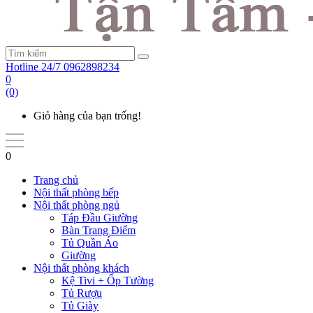
Hotline 24/7
0962898234
0
(0)
Giỏ hàng của bạn trống!
0
Trang chủ
Nội thất phòng bếp
Nội thất phòng ngủ
Táp Đầu Giường
Bàn Trang Điểm
Tủ Quần Áo
Giường
Nội thất phòng khách
Kệ Tivi + Ốp Tường
Tủ Rượu
Tủ Giày