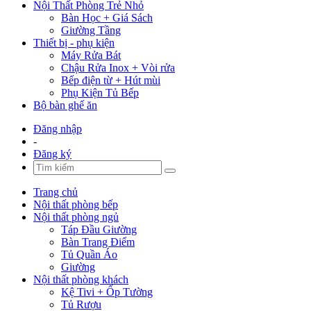
Nội Thất Phòng Trẻ Nhỏ
Bàn Học + Giá Sách
Giường Tầng
Thiết bị - phụ kiện
Máy Rửa Bát
Chậu Rửa Inox + Vòi rửa
Bếp điện từ + Hút mùi
Phụ Kiện Tủ Bếp
Bộ bàn ghế ăn
Đăng nhập
-
Đăng ký
Trang chủ
Nội thất phòng bếp
Nội thất phòng ngủ
Táp Đầu Giường
Bàn Trang Điểm
Tủ Quần Áo
Giường
Nội thất phòng khách
Kệ Tivi + Ốp Tường
Tủ Rượu