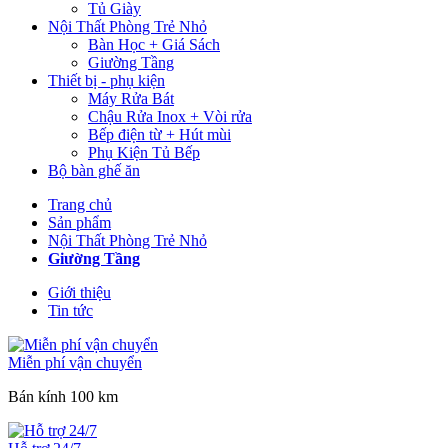
Tủ Giày
Nội Thất Phòng Trẻ Nhỏ
Bàn Học + Giá Sách
Giường Tầng
Thiết bị - phụ kiện
Máy Rửa Bát
Chậu Rửa Inox + Vòi rửa
Bếp điện từ + Hút mùi
Phụ Kiện Tủ Bếp
Bộ bàn ghế ăn
Trang chủ
Sản phẩm
Nội Thất Phòng Trẻ Nhỏ
Giường Tầng
Giới thiệu
Tin tức
Miễn phí vận chuyển
Bán kính 100 km