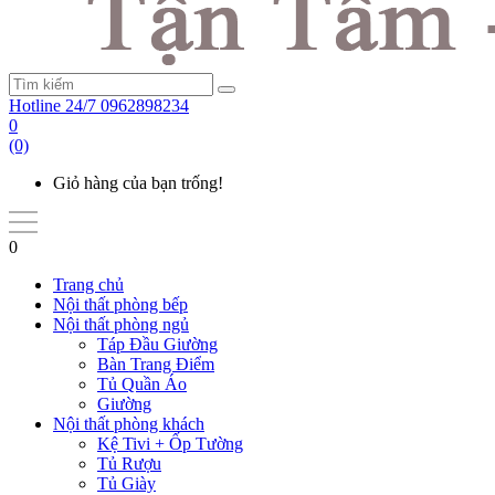
Hotline 24/7
0962898234
0
(0)
Giỏ hàng của bạn trống!
0
Trang chủ
Nội thất phòng bếp
Nội thất phòng ngủ
Táp Đầu Giường
Bàn Trang Điểm
Tủ Quần Áo
Giường
Nội thất phòng khách
Kệ Tivi + Ốp Tường
Tủ Rượu
Tủ Giày