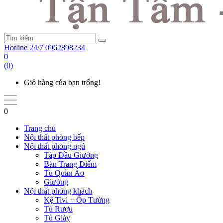
Hotline 24/7
0962898234
0
(0)
Giỏ hàng của bạn trống!
0
Trang chủ
Nội thất phòng bếp
Nội thất phòng ngủ
Táp Đầu Giường
Bàn Trang Điểm
Tủ Quần Áo
Giường
Nội thất phòng khách
Kệ Tivi + Ốp Tường
Tủ Rượu
Tủ Giày