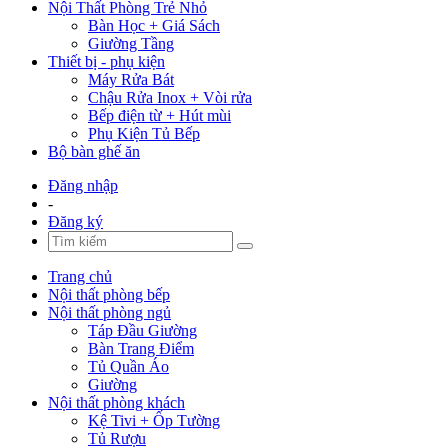
Nội Thất Phòng Trẻ Nhỏ
Bàn Học + Giá Sách
Giường Tầng
Thiết bị - phụ kiện
Máy Rửa Bát
Chậu Rửa Inox + Vòi rửa
Bếp điện từ + Hút mùi
Phụ Kiện Tủ Bếp
Bộ bàn ghế ăn
Đăng nhập
-
Đăng ký
Trang chủ
Nội thất phòng bếp
Nội thất phòng ngủ
Táp Đầu Giường
Bàn Trang Điểm
Tủ Quần Áo
Giường
Nội thất phòng khách
Kệ Tivi + Ốp Tường
Tủ Rượu