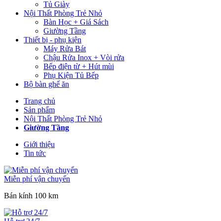
Tủ Giày
Nội Thất Phòng Trẻ Nhỏ
Bàn Học + Giá Sách
Giường Tầng
Thiết bị - phụ kiện
Máy Rửa Bát
Chậu Rửa Inox + Vòi rửa
Bếp điện từ + Hút mùi
Phụ Kiện Tủ Bếp
Bộ bàn ghế ăn
Trang chủ
Sản phẩm
Nội Thất Phòng Trẻ Nhỏ
Giường Tầng
Giới thiệu
Tin tức
Miễn phí vận chuyển
Bán kính 100 km