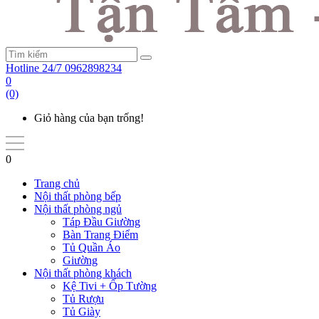
Hotline 24/7
0962898234
0
(0)
Giỏ hàng của bạn trống!
0
Trang chủ
Nội thất phòng bếp
Nội thất phòng ngủ
Táp Đầu Giường
Bàn Trang Điểm
Tủ Quần Áo
Giường
Nội thất phòng khách
Kệ Tivi + Ốp Tường
Tủ Rượu
Tủ Giày