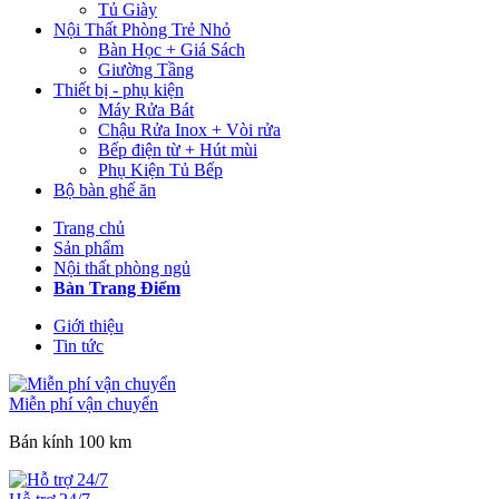
Tủ Giày
Nội Thất Phòng Trẻ Nhỏ
Bàn Học + Giá Sách
Giường Tầng
Thiết bị - phụ kiện
Máy Rửa Bát
Chậu Rửa Inox + Vòi rửa
Bếp điện từ + Hút mùi
Phụ Kiện Tủ Bếp
Bộ bàn ghế ăn
Trang chủ
Sản phẩm
Nội thất phòng ngủ
Bàn Trang Điểm
Giới thiệu
Tin tức
Miễn phí vận chuyển
Bán kính 100 km