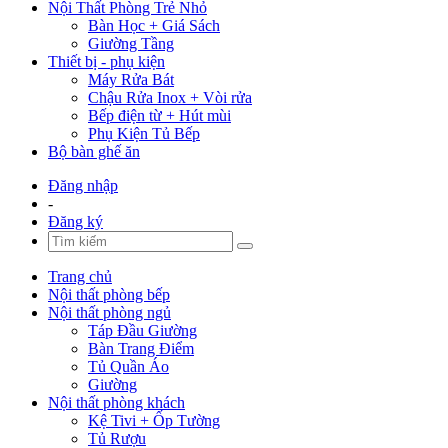
Nội Thất Phòng Trẻ Nhỏ
Bàn Học + Giá Sách
Giường Tầng
Thiết bị - phụ kiện
Máy Rửa Bát
Chậu Rửa Inox + Vòi rửa
Bếp điện từ + Hút mùi
Phụ Kiện Tủ Bếp
Bộ bàn ghế ăn
Đăng nhập
-
Đăng ký
Trang chủ
Nội thất phòng bếp
Nội thất phòng ngủ
Táp Đầu Giường
Bàn Trang Điểm
Tủ Quần Áo
Giường
Nội thất phòng khách
Kệ Tivi + Ốp Tường
Tủ Rượu