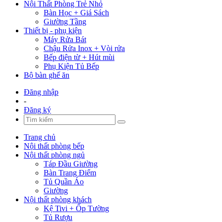
Nội Thất Phòng Trẻ Nhỏ
Bàn Học + Giá Sách
Giường Tầng
Thiết bị - phụ kiện
Máy Rửa Bát
Chậu Rửa Inox + Vòi rửa
Bếp điện từ + Hút mùi
Phụ Kiện Tủ Bếp
Bộ bàn ghế ăn
Đăng nhập
-
Đăng ký
Trang chủ
Nội thất phòng bếp
Nội thất phòng ngủ
Táp Đầu Giường
Bàn Trang Điểm
Tủ Quần Áo
Giường
Nội thất phòng khách
Kệ Tivi + Ốp Tường
Tủ Rượu