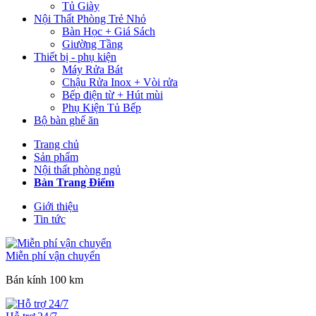
Tủ Giày
Nội Thất Phòng Trẻ Nhỏ
Bàn Học + Giá Sách
Giường Tầng
Thiết bị - phụ kiện
Máy Rửa Bát
Chậu Rửa Inox + Vòi rửa
Bếp điện từ + Hút mùi
Phụ Kiện Tủ Bếp
Bộ bàn ghế ăn
Trang chủ
Sản phẩm
Nội thất phòng ngủ
Bàn Trang Điểm
Giới thiệu
Tin tức
Miễn phí vận chuyển
Bán kính 100 km