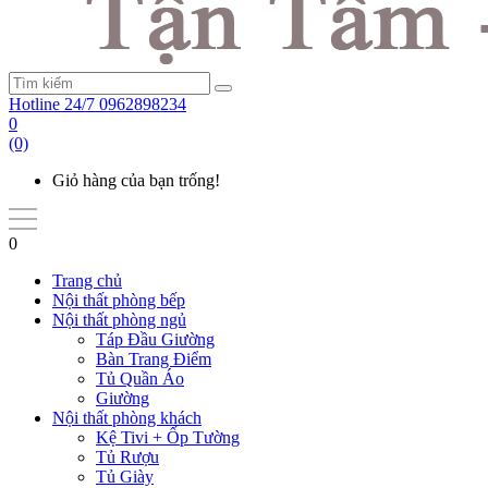
Hotline 24/7
0962898234
0
(0)
Giỏ hàng của bạn trống!
0
Trang chủ
Nội thất phòng bếp
Nội thất phòng ngủ
Táp Đầu Giường
Bàn Trang Điểm
Tủ Quần Áo
Giường
Nội thất phòng khách
Kệ Tivi + Ốp Tường
Tủ Rượu
Tủ Giày