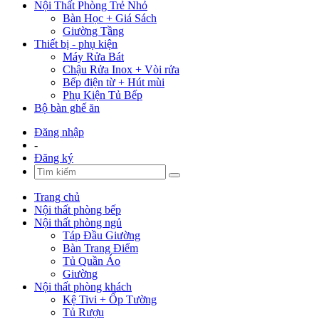
Nội Thất Phòng Trẻ Nhỏ
Bàn Học + Giá Sách
Giường Tầng
Thiết bị - phụ kiện
Máy Rửa Bát
Chậu Rửa Inox + Vòi rửa
Bếp điện từ + Hút mùi
Phụ Kiện Tủ Bếp
Bộ bàn ghế ăn
Đăng nhập
-
Đăng ký
Trang chủ
Nội thất phòng bếp
Nội thất phòng ngủ
Táp Đầu Giường
Bàn Trang Điểm
Tủ Quần Áo
Giường
Nội thất phòng khách
Kệ Tivi + Ốp Tường
Tủ Rượu