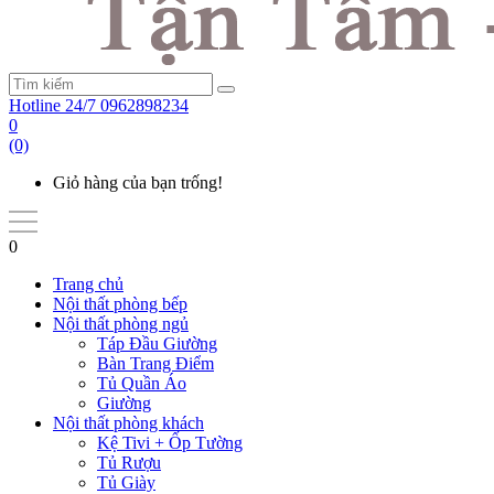
Hotline 24/7
0962898234
0
(0)
Giỏ hàng của bạn trống!
0
Trang chủ
Nội thất phòng bếp
Nội thất phòng ngủ
Táp Đầu Giường
Bàn Trang Điểm
Tủ Quần Áo
Giường
Nội thất phòng khách
Kệ Tivi + Ốp Tường
Tủ Rượu
Tủ Giày