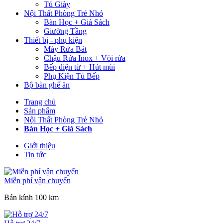
Tủ Giày
Nội Thất Phòng Trẻ Nhỏ
Bàn Học + Giá Sách
Giường Tầng
Thiết bị - phụ kiện
Máy Rửa Bát
Chậu Rửa Inox + Vòi rửa
Bếp điện từ + Hút mùi
Phụ Kiện Tủ Bếp
Bộ bàn ghế ăn
Trang chủ
Sản phẩm
Nội Thất Phòng Trẻ Nhỏ
Bàn Học + Giá Sách
Giới thiệu
Tin tức
Miễn phí vận chuyển
Bán kính 100 km