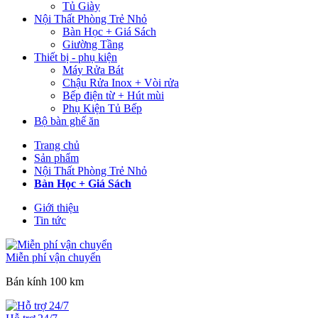
Tủ Giày
Nội Thất Phòng Trẻ Nhỏ
Bàn Học + Giá Sách
Giường Tầng
Thiết bị - phụ kiện
Máy Rửa Bát
Chậu Rửa Inox + Vòi rửa
Bếp điện từ + Hút mùi
Phụ Kiện Tủ Bếp
Bộ bàn ghế ăn
Trang chủ
Sản phẩm
Nội Thất Phòng Trẻ Nhỏ
Bàn Học + Giá Sách
Giới thiệu
Tin tức
Miễn phí vận chuyển
Bán kính 100 km