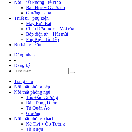
Nội Thất Phòng Trẻ Nhỏ
Bàn Học + Giá Sách
Giường Tầng
Thiết bị - phụ kiện
Máy Rửa Bát
Chậu Rửa Inox + Vòi rửa
Bếp điện từ + Hút mùi
Phụ Kiện Tủ Bếp
Bộ bàn ghế ăn
Đăng nhập
-
Đăng ký
Trang chủ
Nội thất phòng bếp
Nội thất phòng ngủ
Táp Đầu Giường
Bàn Trang Điểm
Tủ Quần Áo
Giường
Nội thất phòng khách
Kệ Tivi + Ốp Tường
Tủ Rượu